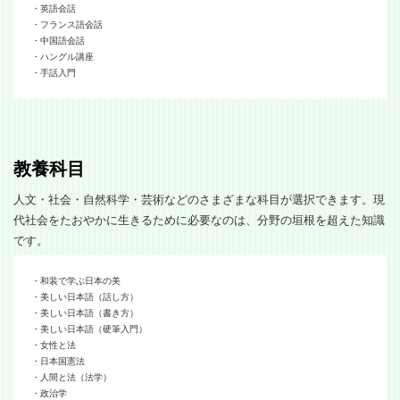
・英語会話
・フランス語会話
・中国語会話
・ハングル講座
・手話入門
教養科目
人文・社会・自然科学・芸術などのさまざまな科目が選択できます。現
代社会をたおやかに生きるために必要なのは、分野の垣根を超えた知識
です。
・和装で学ぶ日本の美
・美しい日本語（話し方）
・美しい日本語（書き方）
・美しい日本語（硬筆入門）
・女性と法
・日本国憲法
・人間と法（法学）
・政治学