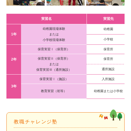
実習名
実習先
幼稚園現場体験
幼稚園
1年
または
小学校
小学校現場体験
保育実習Ⅰ（保育所）
保育所
保育実習Ⅱ（保育所）
保育所
2年
または
通所施設
保育実習Ⅲ（通所施設）
保育実習Ⅰ（施設）
入所施設
3年
教育実習（初等）
幼稚園または小学校
教職チャレンジ塾