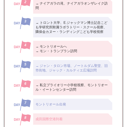
→ ナイアガラの滝、ナイアガラオンザレイク訪
問
→ トロント大学、E.ジャックマン博士記念こど
も学研究所附属ラボラトリー・スクール視察、
隣保会カヌー・ランディングこども学校視察
→ モントリオールへ
→ モン・トランブラン訪問
→ ジャン・タロン市場、ノートルダム聖堂、旧
市街地、ジャック・カルティエ広場訪問
→ 私立プライオリー小学校視察、モントリオー
ル・イートンセンター訪問
モントリオール出発
成田国際空港到着